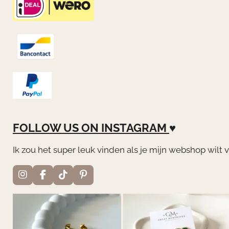
FOLLOW US ON
INSTAGRAM
♥
Ik zou het super leuk vinden als je mijn webshop wilt 
I
F
T
P
n
a
i
i
s
c
k
n
t
e
T
t
a
b
o
e
g
o
k
r