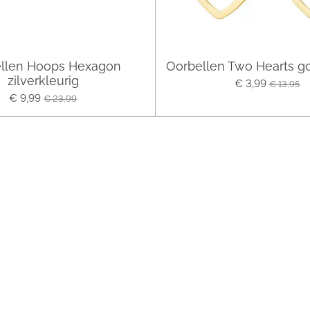
llen Hoops Hexagon
Oorbellen Two Hearts g
zilverkleurig
€ 3,99
€ 13,95
€ 9,99
€ 23,99