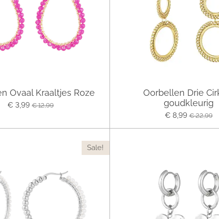
en Ovaal Kraaltjes Roze
Oorbellen Drie Cir
goudkleurig
€ 3,99
€ 12,99
€ 8,99
€ 22,99
Sale!