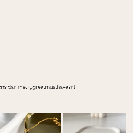
g ons dan met
@greatmusthavesnl