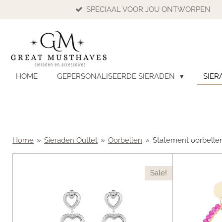
SPECIAAL VOOR JOU ONTWORPEN
Ga
direct
naar
de
hoofdinhoud
HOME
GEPERSONALISEERDE SIERADEN
SIER
Home
»
Sieraden Outlet
»
Oorbellen
»
Statement oorbelle
Sale!