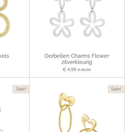
kels
Oorbellen Charms Flower
zilverkleurig
€ 4,99
€ 16,99
Sale!
Sale!