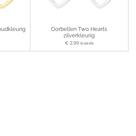
oudkleurig
Oorbellen Two Hearts
zilverkleurig
€ 2,99
€ 13,95