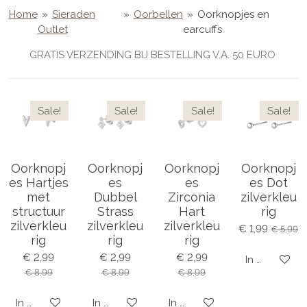
Home
»
Sieraden
»
Oorbellen
»
Oorknopjes en
Outlet
earcuffs
GRATIS VERZENDING BIJ BESTELLING V.A. 50 EURO
Sale!
Sale!
Sale!
Sale!
Oorknopj
Oorknopj
Oorknopj
Oorknopj
es Hartjes
es
es
es Dot
met
Dubbel
Zirconia
zilverkleu
structuur
Strass
Hart
rig
zilverkleu
zilverkleu
zilverkleu
€ 1,99
€ 5,99
rig
rig
rig
€ 2,99
€ 2,99
€ 2,99
In winkelwa
€ 8,99
€ 8,99
€ 8,99
In winkelwagen
In winkelwagen
In winkelwagen