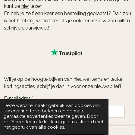
kunt ze
hier
lezen.
En heb je zelf een keer een bestelling geplaatst? Dan zou
ik het heel erg waarderen als je ook een review zou willen
schrijven, dankjewel!
Wil je op de hoogte blijven van nieuwe items en leuke
kortingsacties, schrijf je dan in voor onze nieuwsbrief!
E-mailadres *
Deze website maakt gebruik van cookies om
uw ervaring te verbeteren en op maat
gemaakte advertenties weer te geven. Door
op ‘Accepteren’ te klikken, gaat u akkoord met
het gebruik van alle cookies.
Aanmelden *