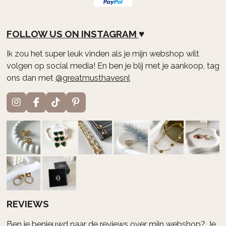
FOLLOW US ON
INSTAGRAM
♥
Ik zou het super leuk vinden als je mijn webshop wilt
volgen op social media! En ben je blij met je aankoop, tag
ons dan met
@greatmusthavesnl
I
F
T
P
n
a
i
i
s
c
k
n
t
e
T
t
a
b
o
e
g
o
k
r
r
o
e
a
k
s
m
t
REVIEWS
Ben je benieuwd naar de reviews over mijn webshop? Je