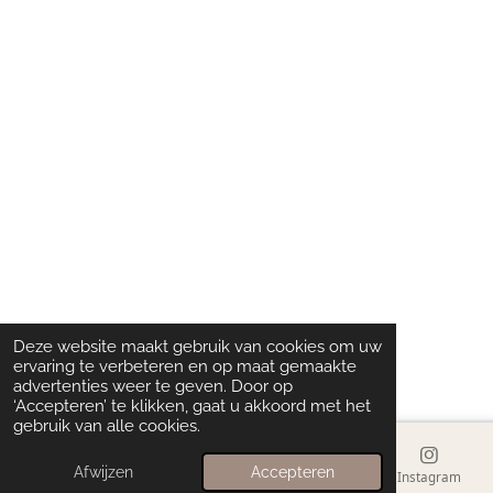
Deze website maakt gebruik van cookies om uw
ervaring te verbeteren en op maat gemaakte
advertenties weer te geven. Door op
‘Accepteren’ te klikken, gaat u akkoord met het
gebruik van alle cookies.
Afwijzen
Accepteren
E-mailadres
Instagram