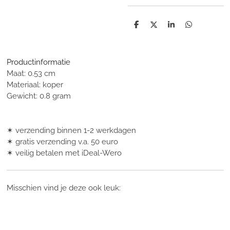
D
D
S
D
e
e
h
e
l
e
a
l
e
l
r
e
n
e
n
Productinformatie
Maat: 0.53 cm
Materiaal: koper
Gewicht: 0.8 gram
✶ verzending binnen 1-2 werkdagen
✶ gratis verzending v.a. 50 euro
✶ veilig betalen met iDeal-Wero
Misschien vind je deze ook leuk: