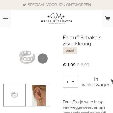
SPECIAAL VOOR JOU ONTWORPEN
Ga
direct
naar
de
hoofdinhoud
Earcuff Schakels
zilverkleurig
Sale!
€ 1,99
€ 6,99
In
winkelwagen
Earcuffs zijn weer terug
van weggeweest en zijn