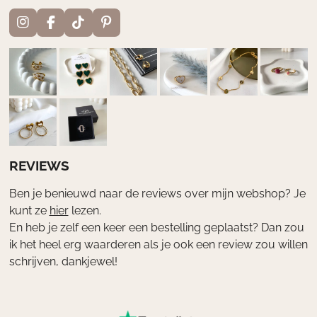
I
F
T
P
n
a
i
i
s
c
k
n
t
e
T
t
a
b
o
e
g
o
k
r
r
o
e
a
k
s
m
t
REVIEWS
Ben je benieuwd naar de reviews over mijn webshop? Je
kunt ze
hier
lezen.
En heb je zelf een keer een bestelling geplaatst? Dan zou
ik het heel erg waarderen als je ook een review zou willen
schrijven, dankjewel!