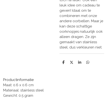
toch té leuk? Ook een
leuk idee om cadeau te
geven! Idaal om te
combineren met onze
andere oorbellen. Maar je
kan deze schattige
oorknopjes natuurlijk ook
alleen dragen. Ze zijn
gemaakt van stainless
steel, dus verkleuren niet.
D
D
S
D
e
e
h
e
l
e
a
l
e
l
r
e
n
e
n
Productinformatie
Maat: 0.6 x 0.6 cm
Materiaal: stainless steel
Gewicht: 0.5 gram