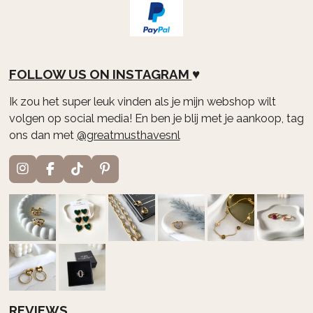
FOLLOW US ON
INSTAGRAM
♥
Ik zou het super leuk vinden als je mijn webshop wilt
volgen op social media! En ben je blij met je aankoop, tag
ons dan met
@greatmusthavesnl
I
F
T
P
n
a
i
i
s
c
k
n
t
e
T
t
a
b
o
e
g
o
k
r
r
o
e
a
k
s
m
t
REVIEWS