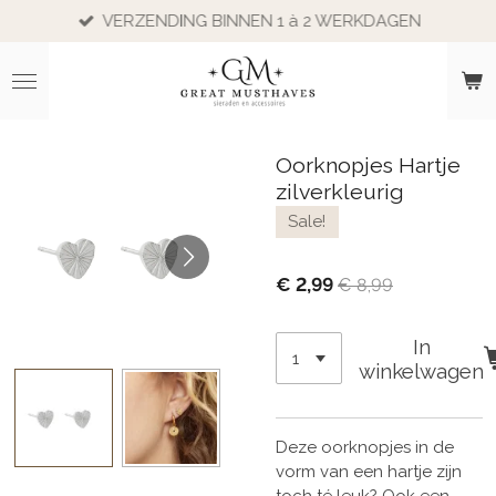
VERZENDING BINNEN 1 à 2 WERKDAGEN
Ga
direct
naar
de
hoofdinhoud
Oorknopjes Hartje
zilverkleurig
Sale!
€ 2,99
€ 8,99
In
winkelwagen
Deze oorknopjes in de
vorm van een hartje zijn