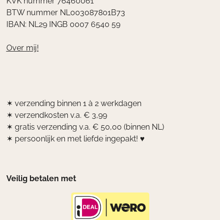
KVK nummer 76460061
BTW nummer NL003087801B73
IBAN: NL29 INGB 0007 6540 59
Over mij!
✶ verzending binnen 1 à 2 werkdagen
✶ verzendkosten v.a. € 3,99
✶ gratis verzending v.a. € 50,00 (binnen NL)
✶ persoonlijk en met liefde ingepakt! ♥
Veilig betalen met