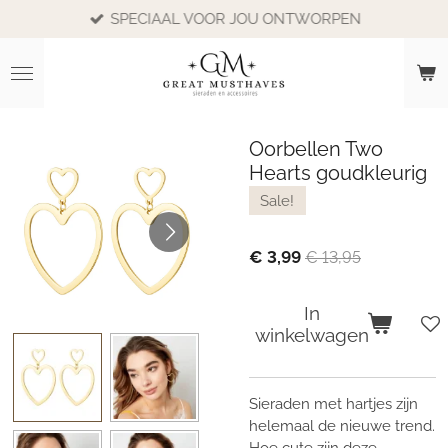
SPECIAAL VOOR JOU ONTWORPEN
Ga
direct
naar
de
hoofdinhoud
Oorbellen Two
Hearts goudkleurig
Sale!
€ 3,99
€ 13,95
In
winkelwagen
Sieraden met hartjes zijn
helemaal de nieuwe trend.