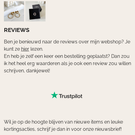
r
o
e
a
k
s
m
t
REVIEWS
Ben je benieuwd naar de reviews over mijn webshop? Je
kunt ze
hier
lezen.
En heb je zelf een keer een bestelling geplaatst? Dan zou
ik het heel erg waarderen als je ook een review zou willen
schrijven, dankjewel!
Wil je op de hoogte blijven van nieuwe items en leuke
kortingsacties, schrijf je dan in voor onze nieuwsbrief!