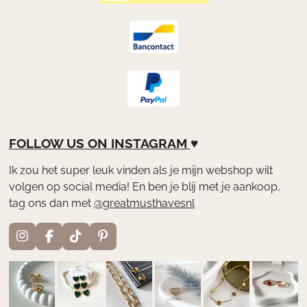
FOLLOW US ON
INSTAGRAM
♥
Ik zou het super leuk vinden als je mijn webshop wilt
volgen op social media! En ben je blij met je aankoop,
tag ons dan met
@greatmusthavesnl
I
F
T
P
n
a
i
i
s
c
k
n
t
e
T
t
a
b
o
e
g
o
k
r