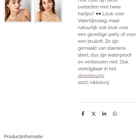
Hoe cute zijn deze
oorbellen met twee
hartjes? ♥♥ Leuk voor
Valentijnsdag, maar
natuurlijk ook leuk voor
een gezellige party of voor
een bruiloft. Ze zijn
gemaakt van stainless
steel, dus zijn waterproof
en verkleuren niet. Ook
verkrijgbaar in het
zilverkleurig.
100% nikkelvrij.
D
D
S
D
e
e
h
e
l
e
a
l
e
l
r
e
n
e
n
Productinformatie