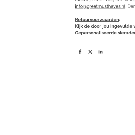
info@greatmusthaves.nl
.
Dan
Retourvoorwaarden
:
Kijk de door jou ingevulde 
Gepersonaliseerde sierade
D
D
S
e
e
h
l
e
a
e
l
r
n
e