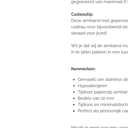
gegraveerd van maximaal 6 l
Cadeautip
Deze armband met gepersonal
cadeau voor bijvoorbeeld ee
sieraad voor jezelf.
Wil je dat wij de armband m
in te laten pakken in een lu
Kenmerken:
Gemaakt van stainless st
Hypoallergeen
Tijdloze paperclip armba
Bedels van 10 mm
Tijdloos en minimalistisc
Perfect als persoonlijk c
Mocht je eerst nog een vraag