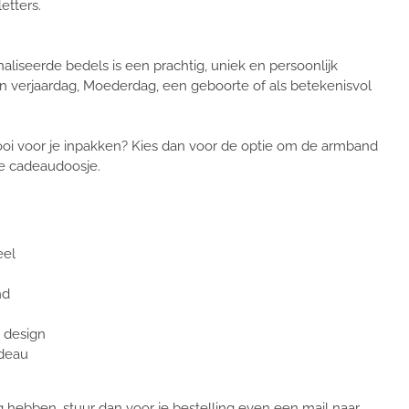
etters.
iseerde bedels is een prachtig, uniek en persoonlijk
n verjaardag, Moederdag, een geboorte of als betekenisvol
ooi voor je inpakken? Kies dan voor de optie om de armband
xe cadeaudoosje.
eel
nd
h design
adeau
 hebben, stuur dan voor je bestelling even een mail naar