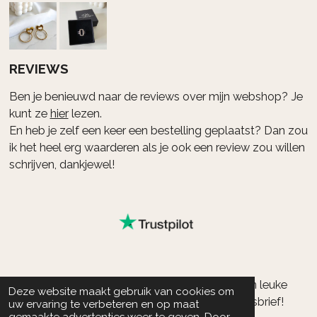
r
o
e
a
k
s
m
t
REVIEWS
Ben je benieuwd naar de reviews over mijn webshop? Je
kunt ze
hier
lezen.
En heb je zelf een keer een bestelling geplaatst? Dan zou
ik het heel erg waarderen als je ook een review zou willen
schrijven, dankjewel!
Wil je op de hoogte blijven van nieuwe items en leuke
Deze website maakt gebruik van cookies om
kortingsacties, schrijf je dan in voor onze nieuwsbrief!
uw ervaring te verbeteren en op maat