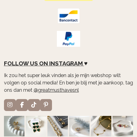
FOLLOW US ON
INSTAGRAM
♥
Ik zou het super leuk vinden als je mijn webshop wilt
volgen op social media! En ben je blij met je aankoop, tag
ons dan met
@greatmusthavesnl
I
F
T
P
n
a
i
i
s
c
k
n
t
e
T
t
a
b
o
e
g
o
k
r