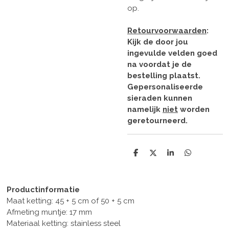
op.
Retourvoorwaarden
:
Kijk de door jou
ingevulde velden goed
na voordat je de
bestelling plaatst.
Gepersonaliseerde
sieraden kunnen
namelijk
niet
worden
geretourneerd.
D
D
S
D
e
e
h
e
l
e
a
l
e
l
r
e
n
e
n
Productinformatie
Maat ketting: 45 + 5 cm of 50 + 5 cm
Afmeting muntje: 17 mm
Materiaal ketting: stainless steel