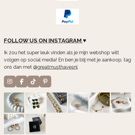
FOLLOW US ON
INSTAGRAM
♥
Ik zou het super leuk vinden als je mijn webshop wilt
volgen op social media! En ben je blij met je aankoop, tag
ons dan met
@greatmusthavesnl
I
F
T
P
n
a
i
i
s
c
k
n
t
e
T
t
a
b
o
e
g
o
k
r
r
o
e
a
k
s
m
t