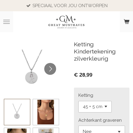
SPECIAAL VOOR JOU ONTWORPEN
Ga
direct
naar
de
hoofdinhoud
Ketting
Kindertekening
zilverkleurig
€ 28,99
Ketting
Achterkant graveren