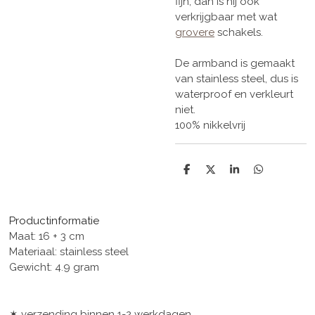
fijn, dan is hij ook
verkrijgbaar met wat
grovere
schakels.
De armband is gemaakt
van stainless steel, dus is
waterproof en verkleurt
niet.
100% nikkelvrij
D
D
S
D
e
e
h
e
l
e
a
l
e
l
r
e
n
e
n
Productinformatie
Maat: 16 + 3 cm
Materiaal: stainless steel
Gewicht: 4.9 gram
✶ verzending binnen 1-2 werkdagen