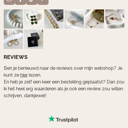
I
F
T
P
n
a
i
i
s
c
k
n
t
e
T
t
a
b
o
e
g
o
k
r
r
o
e
a
k
s
m
t
REVIEWS
Ben je benieuwd naar de reviews over mijn webshop? Je
kunt ze
hier
lezen.
En heb je zelf een keer een bestelling geplaatst? Dan zou
ik het heel erg waarderen als je ook een review zou willen
schrijven, dankjewel!