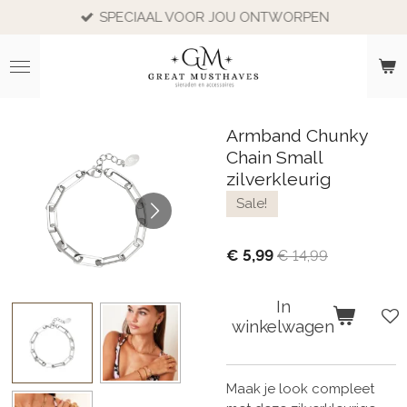
SPECIAAL VOOR JOU ONTWORPEN
Ga
direct
naar
de
hoofdinhoud
Armband Chunky
Chain Small
zilverkleurig
Sale!
€ 5,99
€ 14,99
In
winkelwagen
Maak je look compleet