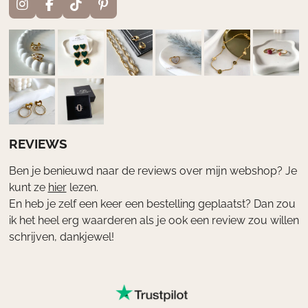
I
F
T
P
n
a
i
i
s
c
k
n
t
e
T
t
a
b
o
e
g
o
k
r
r
o
e
a
k
s
m
t
REVIEWS
Ben je benieuwd naar de reviews over mijn webshop? Je
kunt ze
hier
lezen.
En heb je zelf een keer een bestelling geplaatst? Dan zou
ik het heel erg waarderen als je ook een review zou willen
schrijven, dankjewel!