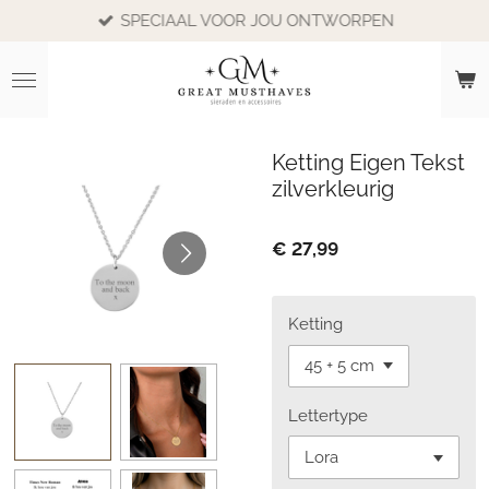
SPECIAAL VOOR JOU ONTWORPEN
Ga
direct
naar
de
hoofdinhoud
Ketting Eigen Tekst
zilverkleurig
€ 27,99
Ketting
Lettertype