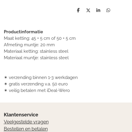
D
D
S
D
e
e
h
e
l
e
a
l
e
l
r
e
n
e
n
Productinformatie
Maat ketting: 45 + 5 cm of 50 + 5 cm
Afmeting muntje: 20 mm
Materiaal ketting: stainless steel
Materiaal muntje: stainless steel
✶ verzending binnen 1-3 werkdagen
✶ gratis verzending v.a. 50 euro
✶ veilig betalen met iDeal-Wero
Klantenservice
Veelgestelde vragen
Bestellen en betalen