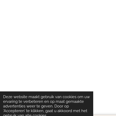
Deze website maakt gebruik van cookies om uw
ervaring te verbeteren en op maat gemaakte
advertenties weer te geven. Door op
‘Accepteren’ te klikken, gaat u akkoord met het
gebruik van alle cookies.