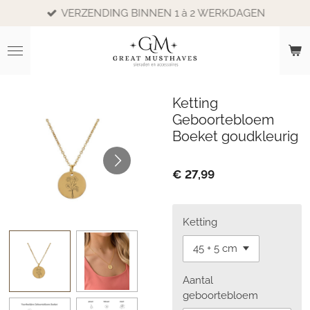
VERZENDING BINNEN 1 à 2 WERKDAGEN
Ga
direct
naar
de
hoofdinhoud
Ketting
Geboortebloem
Boeket goudkleurig
€ 27,99
Ketting
Aantal
geboortebloem