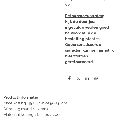
op.
Retourvoorwaarden
:
Kijk de door jou
ingevulde velden goed
na voordat je de
bestelling plaatst.
Gepersonaliseerde
sieraden kunnen namelijk
niet
worden
geretourneerd.
D
D
S
D
e
e
h
e
l
e
a
l
e
l
r
e
n
e
n
Productinformatie
Maat ketting: 45 + 5 cm of 50 + 5 cm
Afmeting muntje: 17 mm
Materiaal ketting: stainless steel