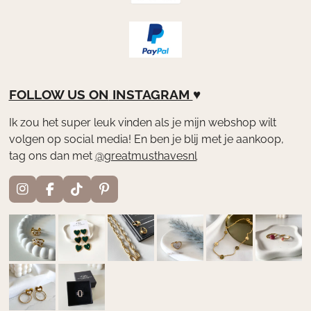
FOLLOW US ON
INSTAGRAM
♥
Ik zou het super leuk vinden als je mijn webshop wilt
volgen op social media! En ben je blij met je aankoop,
tag ons dan met
@greatmusthavesnl
I
F
T
P
n
a
i
i
s
c
k
n
t
e
T
t
a
b
o
e
g
o
k
r
r
o
e
a
k
s
m
t