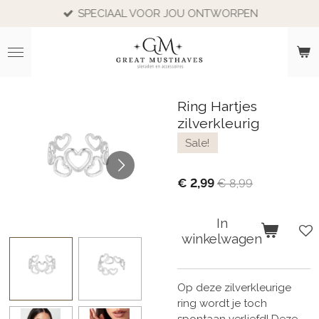
SPECIAAL VOOR JOU ONTWORPEN
Ga
direct
naar
de
hoofdinhoud
Ring Hartjes
zilverkleurig
Sale!
€ 2,99
€ 8,99
In
winkelwagen
Op deze zilverkleurige
ring wordt je toch