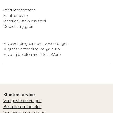
l
e
a
l
e
l
r
e
n
e
n
Productinformatie
Maat: onesize
Materiaal: stainless steel
Gewicht: 1.7 gram
✶ verzending binnen 1-2 werkdagen
✶ gratis verzending v.a. 50 euro
✶ veilig betalen met iDeal-Wero
Klantenservice
Veelgestelde vragen
Bestellen en betalen
Verzending en levering