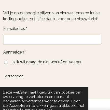
Wil je op de hoogte blijven van nieuwe items en leuke
kortingsacties, schrijf je dan in voor onze nieuwsbrief!
E-mailadres *
Aanmelden *
Ja, ik wil graag de nieuwbrief ontvangen
Verzenden
© 2026 Great Musthaves
Deze website maakt gebruik van cookies om
uw ervaring te verbeteren en op maat
gemaakte advertenties weer te geven. Door
op ‘Accepteren’ te klikken, gaat u akkoord met