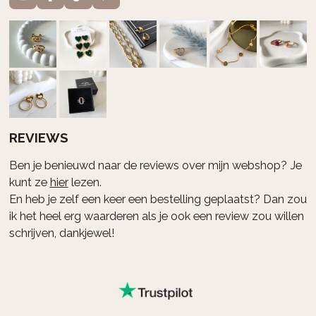
I
F
T
P
n
a
i
i
s
c
k
n
t
e
T
t
a
b
o
e
g
o
k
r
r
o
e
a
k
s
m
t
REVIEWS
Ben je benieuwd naar de reviews over mijn webshop? Je
kunt ze
hier
lezen.
En heb je zelf een keer een bestelling geplaatst? Dan zou
ik het heel erg waarderen als je ook een review zou willen
schrijven, dankjewel!