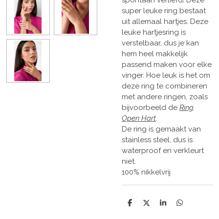
spontaan verliefd! Deze
super leuke ring bestaat
uit allemaal hartjes. Deze
leuke hartjesring is
verstelbaar, dus je kan
hem heel makkelijk
passend maken voor elke
vinger. Hoe leuk is het om
deze ring te combineren
met andere ringen, zoals
bijvoorbeeld de
Ring
Open Hart
.
De ring is gemaakt van
stainless steel, dus is
waterproof en verkleurt
niet.
100% nikkelvrij
D
D
S
D
e
e
h
e